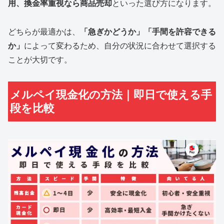
用、換金率重視なら商品売却
といった選び方になります。
どちらが最適かは、
「急ぎかどうか」「手間を許容できる
か」
によって変わるため、自分の状況に合わせて選択する
ことが大切です。
メルペイ現金化の方法｜即日で使える手
段を比較