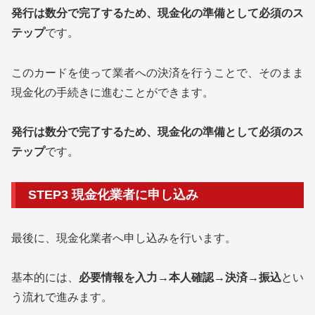
発行は数分で完了するため、現金化の準備として必須のス
テップ
です。
このカードを使って業者への決済を行うことで、そのまま
現金化の手続きに進むことができます。
発行は数分で完了するため、現金化の準備として必須のス
テップ
です。
STEP3 現金化業者に申し込み
最後に、現金化業者へ申し込みを行います。
基本的には、
必要情報を入力→本人確認→決済→振込
とい
う流れで進みます。