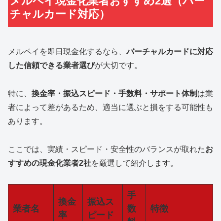
メルペイ現金化業者おすすめ2選（バー
チャルカード対応）
メルペイを即日現金化するなら、
バーチャルカードに対応
した信頼できる業者選び
が大切です。
特に、
換金率・振込スピード・手数料・サポート体制
は業
者によって差があるため、適当に選ぶと損をする可能性も
あります。
ここでは、実績・スピード・安全性のバランスが取れた
お
すすめの現金化業者2社
を厳選して紹介します。
手
換金
振込ス
業者名
数
特徴
率
ピード