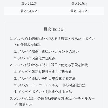
最大99.1%
最大98.5%
最短3分振込
最短3分振込
目次
メルペイは即日現金化できる？残高・後払い・ポイン
トの仕組みを解説
メルペイ残高・後払い・ポイントの違い
メルペイ現金化の仕組み
メルペイ現金化の方法｜即日で使える手段を比較
メルペイ残高を銀行出金して現金化
メルペイ後払いを即日現金化する方法
メルカード・バーチャルカードの現金化方法
メルペイポイントを現金化する方法
メルペイ現金化の最も効率的な方法はバーチャルカー
ド×業者利用