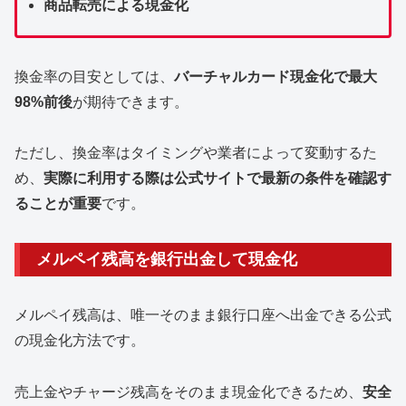
商品転売による現金化
換金率の目安としては、
バーチャルカード現金化で最大
98%前後
が期待できます。
ただし、換金率はタイミングや業者によって変動するた
め、
実際に利用する際は公式サイトで最新の条件を確認す
ることが重要
です。
メルペイ残高を銀行出金して現金化
メルペイ残高は、唯一そのまま銀行口座へ出金できる公式
の現金化方法です。
売上金やチャージ残高をそのまま現金化できるため、
安全