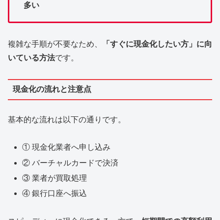
多い
複雑な手順が不要なため、
「すぐに現金化したい方」に向
いている方法
です。
現金化の流れと注意点
基本的な流れは以下の通りです。
① 現金化業者へ申し込み
② バーチャルカードで決済
③ 業者が買取処理
④ 銀行口座へ振込