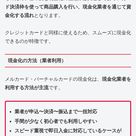
ド決済枠を使って商品購入を行い、現金化業者を通じて資
金化する流れ
となります。
クレジットカードと同様に使えるため、スムーズに現金化
できるのが特徴です。
現金化の方法（業者利用）
メルカード・バーチャルカードの現金化は、
現金化業者を
利用する方法が主流
です。
業者が申込〜決済〜振込まで一括対応
手間が少なく初心者でも利用しやすい
スピード重視で即日入金に対応しているケースが