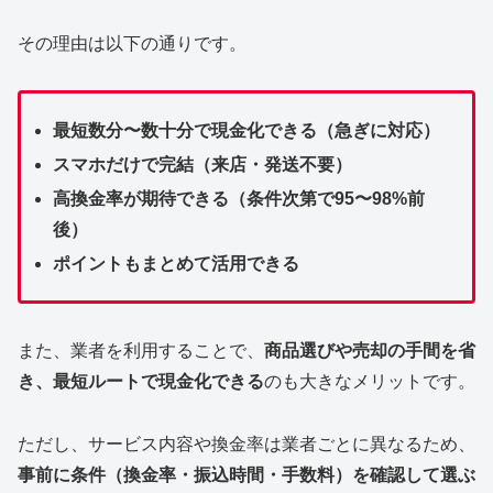
その理由は以下の通りです。
最短数分〜数十分で現金化できる（急ぎに対応）
スマホだけで完結（来店・発送不要）
高換金率が期待できる（条件次第で95〜98%前
後）
ポイントもまとめて活用できる
また、業者を利用することで、
商品選びや売却の手間を省
き、最短ルートで現金化できる
のも大きなメリットです。
ただし、サービス内容や換金率は業者ごとに異なるため、
事前に条件（換金率・振込時間・手数料）を確認して選ぶ