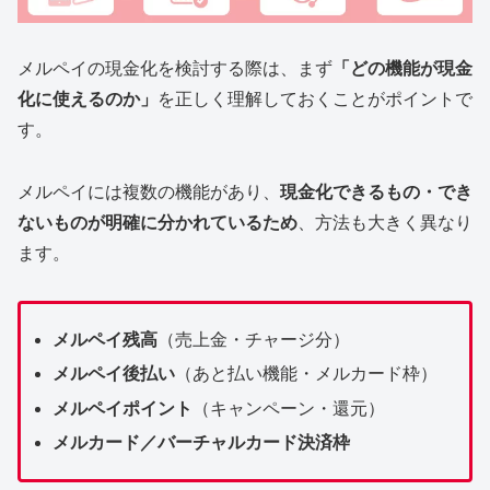
メルペイの現金化を検討する際は、まず
「どの機能が現金
化に使えるのか」
を正しく理解しておくことがポイントで
す。
メルペイには複数の機能があり、
現金化できるもの・でき
ないものが明確に分かれているため
、方法も大きく異なり
ます。
メルペイ残高
（売上金・チャージ分）
メルペイ後払い
（あと払い機能・メルカード枠）
メルペイポイント
（キャンペーン・還元）
メルカード／バーチャルカード決済枠