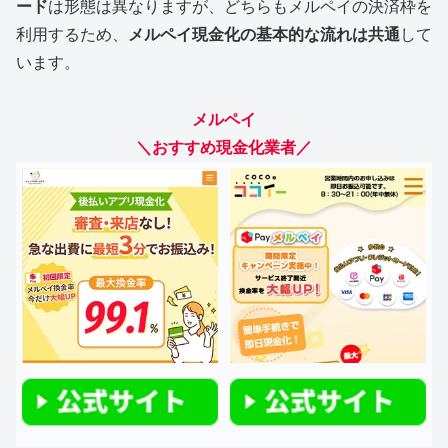
ード
は形態は異なりますが、どちらもメルペイの決済枠を
利用するため、
メルペイ現金化の基本的な流れは共通
して
います。
メルペイ
＼おすすめ現金化業者／