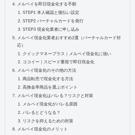
メルペイを即日現金化する手順
STEP1 本人確認と後払い設定
STEP2 バーチャルカードを発行
STEP3 現金化業者に申し込み
メルペイ現金化業者おすすめ2選（バーチャルカード対
応）
クイックマネープラス｜メルペイ現金化に強い
ココイー｜スピード重視で即日現金化
メルペイ現金化のその他の方法
商品転売で現金化する方法
高換金率商品を選ぶポイント
メルペイ現金化はバレる？リスクと対策
メルペイ現金化がバレる原因
バレるとどうなる？
リスクを抑えるための対策
メルペイ現金化のメリット